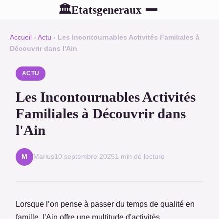
Etatsgeneraux
🏛
Accueil
›
Actu
›
Les Incontournables Activités Familiales à
Découvrir dans l'Ain
ACTU
Les Incontournables Activités
Familiales à Découvrir dans
l'Ain
Marius
10 septembre 2025
1 min de lecture
M
Lorsque l’on pense à passer du temps de qualité en
famille, l'Ain offre une multitude d'activités