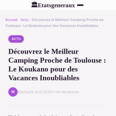
Etatsgeneraux
🏛
Accueil
›
Actu
›
Découvrez le Meilleur Camping Proche de
Toulouse : Le Koukano pour des Vacances Inoubliables
ACTU
Découvrez le Meilleur
Camping Proche de Toulouse :
Le Koukano pour des
Vacances Inoubliables
M
Marius
29 avril 2026
1 min de lecture